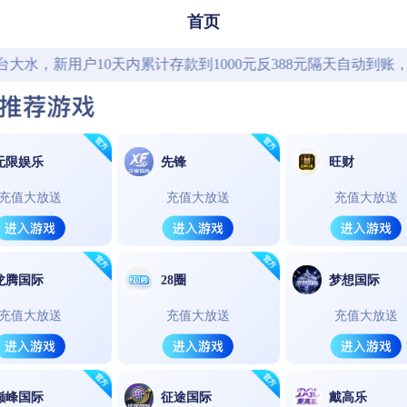
首页
，新用户10天内累计存款到1000元反388元隔天自动到账，老
无限娱乐
先锋
旺财
充值大放送
充值大放送
充值大放送
龙腾国际
28圈
梦想国际
充值大放送
充值大放送
充值大放送
巅峰国际
征途国际
戴高乐